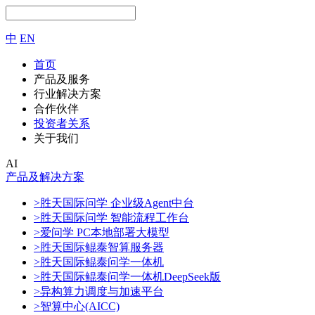
中
EN
首页
产品及服务
行业解决方案
合作伙伴
投资者关系
关于我们
AI
产品及解决方案
>胜天国际问学 企业级Agent中台
>胜天国际问学 智能流程工作台
>爱问学 PC本地部署大模型
>胜天国际鲲泰智算服务器
>胜天国际鲲泰问学一体机
>胜天国际鲲泰问学一体机DeepSeek版
>异构算力调度与加速平台
>智算中心(AICC)