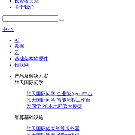
投资者关系
关于我们
中
EN
AI
数据
云
基础架构软硬件
物联网
产品及解决方案
胜天国际问学
胜天国际问学 企业级Agent中台
胜天国际问学 智能流程工作台
爱问学 PC本地部署大模型
智算基础设施
胜天国际鲲泰智算服务器
胜天国际鲲泰问学一体机